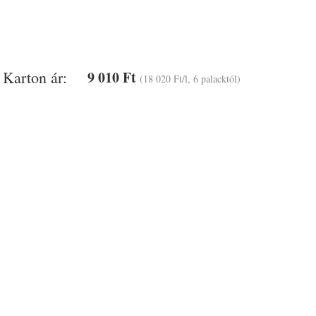
Karton ár:
9 010 Ft
(18 020 Ft/l, 6 palacktól)