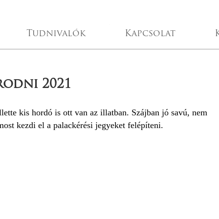
Tudnivalók
Kapcsolat
rodni 2021
llette kis hordó is ott van az illatban. Szájban jó savú, nem
st kezdi el a palackérési jegyeket felépíteni.