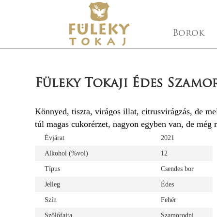
Borok
Füleky Tokaji Édes Szamo
Könnyed, tiszta, virágos illat, citrusvirágzás, de me
túl magas cukorérzet, nagyon egyben van, de még mo
Évjárat
2021
Alkohol (%vol)
12
Típus
Csendes bor
Jelleg
Édes
Szín
Fehér
Szőlőfajta
Szamorodni