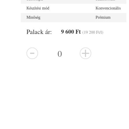
Készítési mód
Konvencionális
Minőség
Prémium
Palack ár:
9 600 Ft
(19 200 Ft/l)